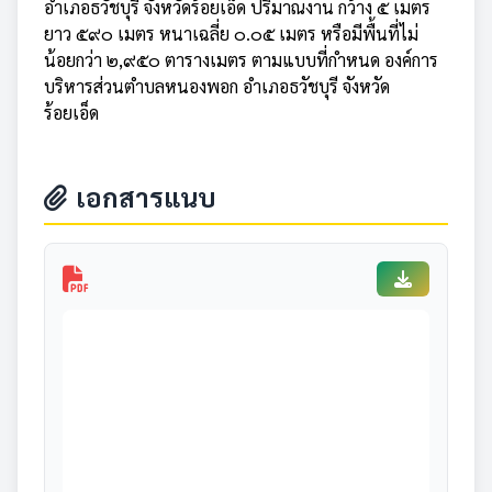
อำเภอธวัชบุรี จังหวัดร้อยเอ็ด ปริมาณงาน กว้าง ๕ เมตร
ยาว ๕๙๐ เมตร หนาเฉลี่ย ๐.๐๕ เมตร หรือมีพื้นที่ไม่
น้อยกว่า ๒,๙๕๐ ตารางเมตร ตามแบบที่กำหนด องค์การ
บริหารส่วนตำบลหนองพอก อำเภอธวัชบุรี จังหวัด
ร้อยเอ็ด
เอกสารแนบ