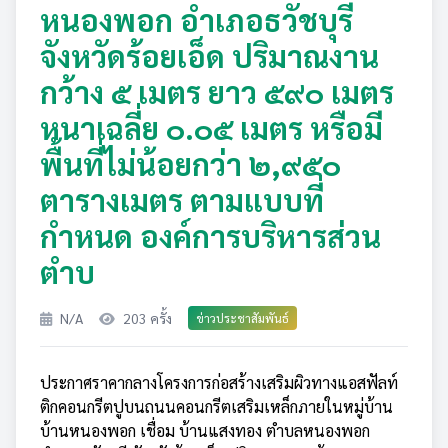
หนองพอก อำเภอธวัชบุรี
จังหวัดร้อยเอ็ด ปริมาณงาน
กว้าง ๕ เมตร ยาว ๕๙๐ เมตร
หนาเฉลี่ย ๐.๐๕ เมตร หรือมี
พื้นที่ไม่น้อยกว่า ๒,๙๕๐
ตารางเมตร ตามแบบที่
กำหนด องค์การบริหารส่วน
ตำบ
N/A
203 ครั้ง
ข่าวประชาสัมพันธ์
ประกาศราคากลางโครงการก่อสร้างเสริมผิวทางแอสฟัลท์
ติกคอนกรีตปูบนถนนคอนกรีตเสริมเหล็กภายในหมู่บ้าน
บ้านหนองพอก เชื่อม บ้านแสงทอง ตำบลหนองพอก