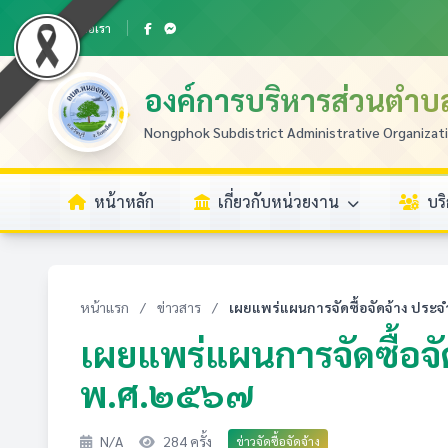
ติดต่อเรา
องค์การบริหารส่วนตำ
Nongphok Subdistrict Administrative Organizat
หน้าหลัก
เกี่ยวกับหน่วยงาน
บร
หน้าแรก
/
ข่าวสาร
/
เผยแพร่แผนการจัดซื้อจัดจ้าง ประ
เผยแพร่แผนการจัดซื้อจ
พ.ศ.๒๕๖๗
N/A
284 ครั้ง
ข่าวจัดซื้อจัดจ้าง