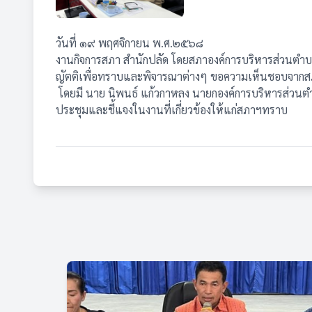
วันที่ ๑๙ พฤศจิกายน พ.ศ.๒๕๖๘
งานกิจการสภา สำนักปลัด โดยสภาองค์การบริหารส่วนตำบล
ญัตติเพื่อทราบและพิจารณาต่างๆ ขอความเห็นชอบจาก
โดยมี นาย นิพนธ์ แก้วกาหลง นายกองค์การบริหารส่วนตำ
ประชุมและชี้แจงในงานที่เกี่ยวข้องให้แก่สภาฯทราบ