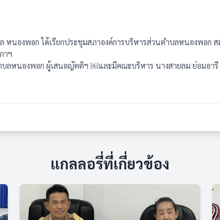
 หนองพอก ได้เรียกประชุมสภาองค์การบริหารส่วนตำบลหนองพอก สมัยสา
สภาฯ
บลหนองพอก ผู้เสนอญัตติฯ ￼และมีคณะบริหาร นางสายลม ย่อมอารี ปลั
แกลลอรี่ที่เกี่ยวข้อง