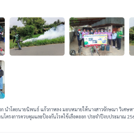
งพอก นำโดยนายนิพนธ์ แก้วกาหลง มอบหมายให้นางสาวจักษณา วิเศษ
โครงการควบคุมและป้องกันโรคไข้เลือดออก ประจำปีงบประมาณ 2568 