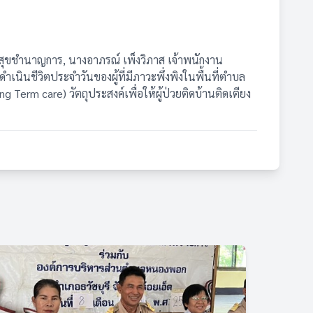
ขชำนาญการ, นางอาภรณ์ เพ็งวิภาส เจ้าพนักงาน
ินชีวิตประจำวันของผู้ที่มีภาวะพึ่งพิงในพื้นที่ตำบล
erm care) วัตถุประสงค์เพื่อให้ผู้ป่วยติดบ้านติดเตียง