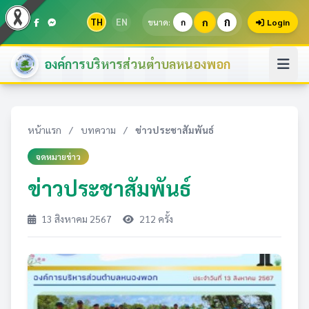
ก
TH
EN
ก
ขนาด:
ก
Login
องค์การบริหารส่วนตำบลหนองพอก
หน้าแรก
/
บทความ
/
ข่าวประชาสัมพันธ์
จดหมายข่าว
ข่าวประชาสัมพันธ์
13 สิงหาคม 2567
212 ครั้ง