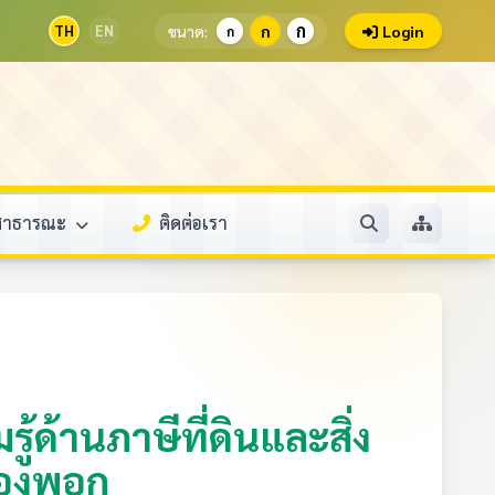
ก
TH
EN
ขนาด:
ก
Login
ก
ลสาธารณะ
ติดต่อเรา
้ด้านภาษีที่ดินและสิ่ง
นองพอก