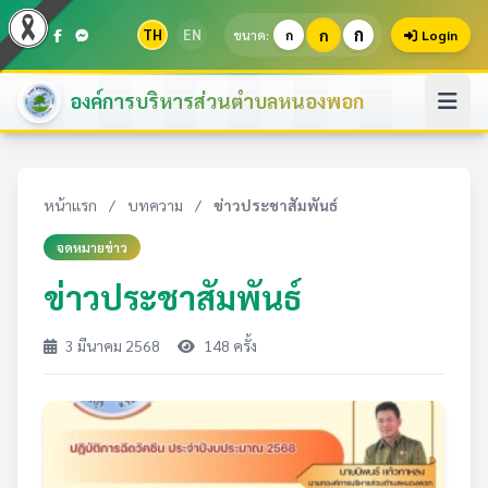
ก
TH
EN
ก
ขนาด:
ก
Login
องค์การบริหารส่วนตำบลหนองพอก
หน้าแรก
/
บทความ
/
ข่าวประชาสัมพันธ์
จดหมายข่าว
ข่าวประชาสัมพันธ์
3 มีนาคม 2568
148 ครั้ง