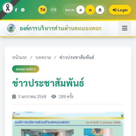
ก
TH
EN
ก
ขนาด:
ก
Login
องค์การบริหารส่วนตำบลหนองพอก
หน้าแรก
/
บทความ
/
ข่าวประชาสัมพันธ์
จดหมายข่าว
ข่าวประชาสัมพันธ์
3 มกราคม 2568
188 ครั้ง