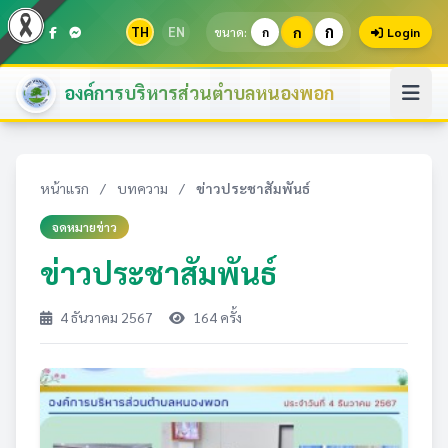
ก
TH
EN
ก
ขนาด:
ก
Login
องค์การบริหารส่วนตำบลหนองพอก
หน้าแรก
/
บทความ
/
ข่าวประชาสัมพันธ์
จดหมายข่าว
ข่าวประชาสัมพันธ์
4 ธันวาคม 2567
164 ครั้ง