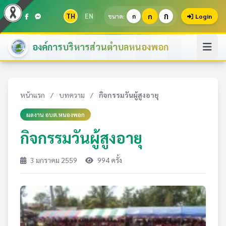
ก
TH
EN
ก
ขนาด:
ก
Login
องค์การบริหารส่วนตำบลหนองพอก
หน้าแรก
/
บทความ
/
กิจกรรมวันผู้สูงอายุ
ผลงาน อบต.หนองพอก
กิจกรรมวันผู้สูงอายุ
3 มกราคม 2559
994 ครั้ง